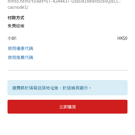
hmto.html?ticket=ST-4244437-GfaSI91NheH5c6VQlsCC-
casnode1/
付款方式
免費結帳
小計:
HK$0
使用優惠代碼
使用推薦代碼
運費將於填寫送貨地址後，於結帳頁顯示。
立即購買