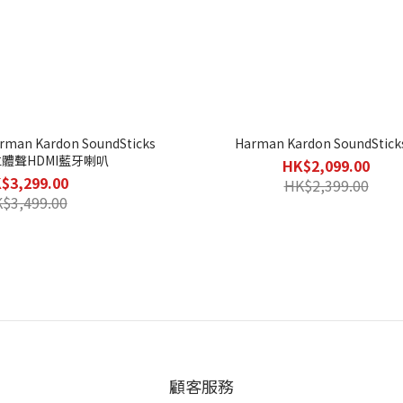
n Kardon SoundSticks
Harman Kardon SoundStick
立體聲HDMI藍牙喇叭
HK$2,099.00
$3,299.00
HK$2,399.00
$3,499.00
顧客服務