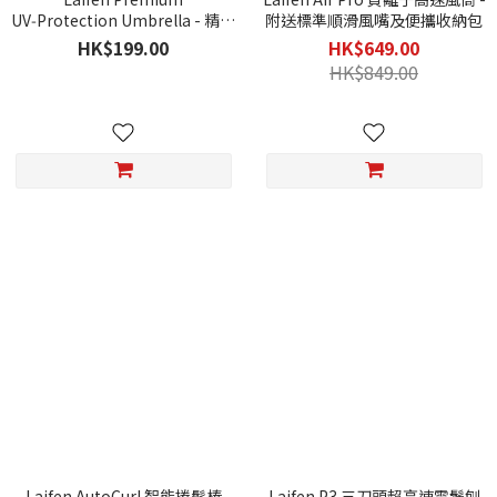
UV‑Protection Umbrella - 精美
附送標準順滑風嘴及便攜收納包
防UV雨傘
HK$199.00
HK$649.00
HK$849.00
Laifen AutoCurl 智能捲髮棒
Laifen P3 三刀頭超高速電鬚刨