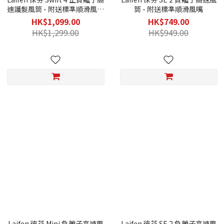
速護髮風筒 - 附送標準順滑風嘴
筒 - 附送標準順滑風嘴
及精華導入風嘴
HK$1,099.00
HK$749.00
HK$1,299.00
HK$949.00
Laifen 徠芬 Mini 負離子高速風
Laifen 徠芬 SE 2 負離子高速風