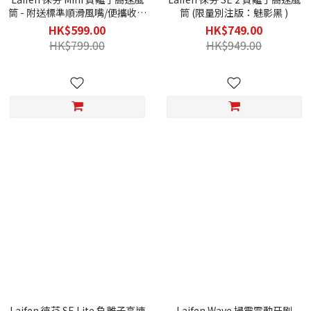
筒 - 附送標準順滑風嘴/便攜收納
筒 (限量別注版：魅影黑 )
包
HK$599.00
HK$749.00
HK$799.00
HK$949.00
Laifen 徠芬 SE Lite 負離子高速
Laifen Wave 掃震電動牙刷