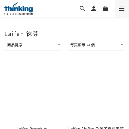
Laifen 徠芬
商品排序
每頁顯示 24 個
Laifen Premium
Laifen Air Pro 負離子高速風筒 -