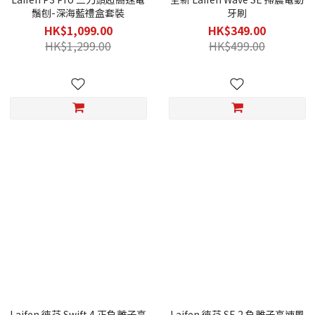
鬚刨-深海藍禮盒套裝
牙刷
HK$1,099.00
HK$349.00
HK$1,299.00
HK$499.00
Laifen 徠芬 Swift 4 正負離子高
Laifen 徠芬 SE 2 負離子高速風