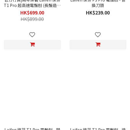
T1 Pro 超高速電鬚刨 (長鬚造型
換刀頭
版)
HK$699.00
HK$239.00
HK$899.00
Laifen 徠芬 T1 Pro 電鬚刨 - 替
Laifen 徠芬 T1 Pro 電鬚刨 - 造