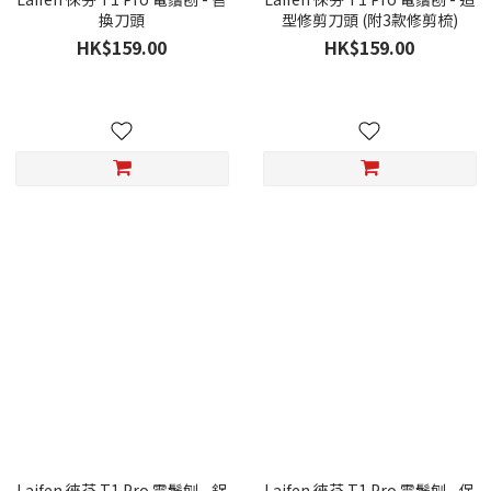
換刀頭
型修剪刀頭 (附3款修剪梳)
HK$159.00
HK$159.00
Laifen 徠芬 T1 Pro 電鬚刨 - 鋁
Laifen 徠芬 T1 Pro 電鬚刨 - 保