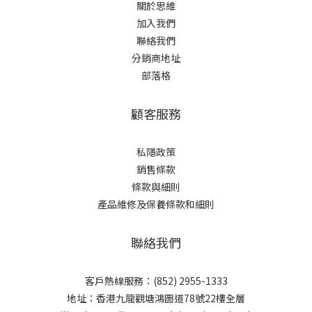
關於思維
加入我們
聯絡我們
分銷商地址
部落格
顧客服務
私隱政策
銷售條款
條款與細則
產品維修及保養條款和細則
聯絡我們
客戶熱線服務：(852) 2955-1333
地址：香港九龍觀塘鴻圖道78號22樓全層