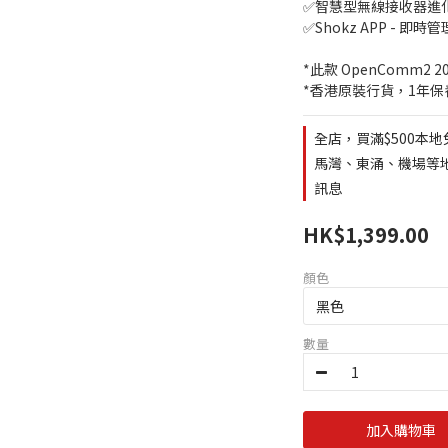
✅智慧型無線接收器進化版 
✅Shokz APP - 即時管
*此款 OpenComm2 2
*香港原裝行貨，1年保
全店，買滿$500本地
馬灣、東涌、機場等地區
訊息
HK$1,399.00
顏色
數量
加入購物車