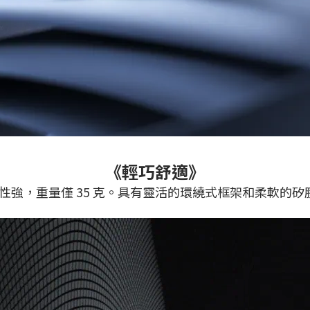
《輕巧舒適》
便攜性強，重量僅 35 克。具有靈活的環繞式框架和柔軟