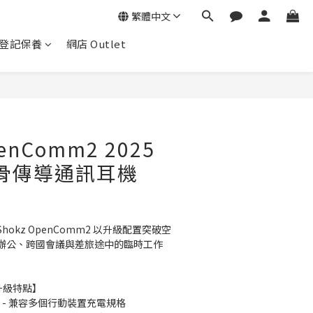
繁體中文
登記保養
網店 Outlet
penComm2 2025
e 骨傳導通訊耳機
okz OpenComm2 以升級配置突破空
辦公、跨國會議與差旅途中的臨時工作
項升級特點】
充電 - 兼容多個行動裝置充電規格