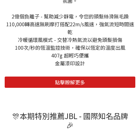
氛圍。
2億個負離子 - 幫助減少靜電，令您的頭髮絲滑無毛躁
110,000轉高速無刷摩打搭配22m/s風速，強氣流短時間速
乾
冷暖循環風模式 - 交替冷熱氣流以避免頭髮損傷
100次/秒的恆溫監控技術，確保以恆定的溫度出風
407g 超輕巧便攜
金屬漆印設計
點擊瞭解更多
🎊本期特別推薦JBL - 國際知名品牌
🎉