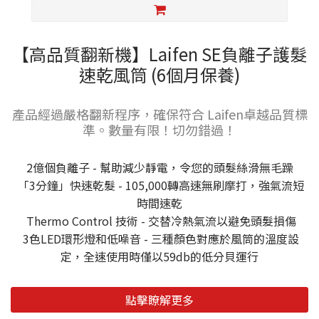
【高品質翻新機】Laifen SE負離子護髮
速乾風筒 (6個月保養)
產品經過嚴格翻新程序，確保符合 Laifen卓越品質標
準。數量有限！切勿錯過！
2億個負離子 - 幫助減少靜電，令您的頭髮絲滑無毛躁
「3分鐘」快速乾髮 - 105,000轉高速無刷摩打，強氣流短
時間速乾
Thermo Control 技術 - 交替冷熱氣流以避免頭髮損傷
3色LED環形燈和低噪音 - 三種顏色對應於風筒的溫度設
定，全速使用時僅以59db的低分貝運行
點擊瞭解更多