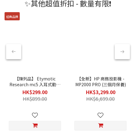
✨其他超值折扣 - 數量有限❗
經典品牌
【陳列品】 Etymotic
【全新】HP 商務投影機 -
Research mc5 入耳式動圈
MP2000 PRO (三個月保養)
耳機 (無包裝及配件 / 一個月
HK$299.00
HK$3,299.00
保養)
HK$899.00
HK$6,699.00