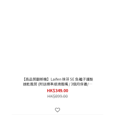
【高品質翻新機】Laifen 徠芬 SE 負離子護髮
速乾風筒 (附送標準順滑風嘴 / 3個月保養/不
連原包裝盒)
HK$349.00
HK$899.00