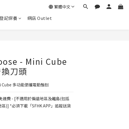
繁體中文
登記保養
網店 Outlet
e - Mini Cube
替換刀頭
ni Cube 多功能便攜電動鬚刨
免運費 - [不適用於偏遠地區及離島(包括
)] *必須下載「SFHK APP」追蹤送貨