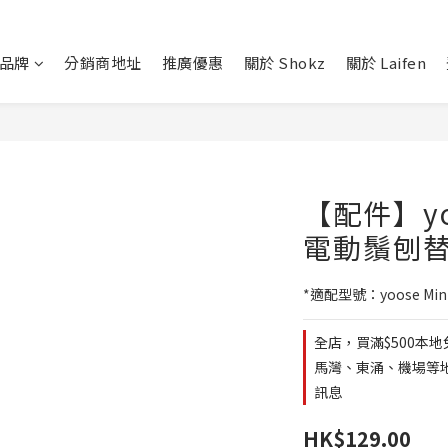
品牌
分銷商地址
推廣優惠
關於 Shokz
關於 Laifen
【配件】yoos
電動鬚刨
*適配型號：yoose Mi
全店，買滿$500本地
馬灣、東涌、機場等地區
訊息
HK$129.00