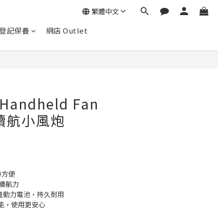
繁體中文
登記保養
網店 Outlet
- Handheld Fan
 超續航小風炮
帶方便
長續航力
大容量動力電池，持久耐用
功能，使用更安心