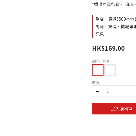
*香港原裝行貨，1年保
全店，買滿$500本地
馬灣、東涌、機場等地區
訊息
HK$169.00
顏色
: 藍色
數量
加入購物車