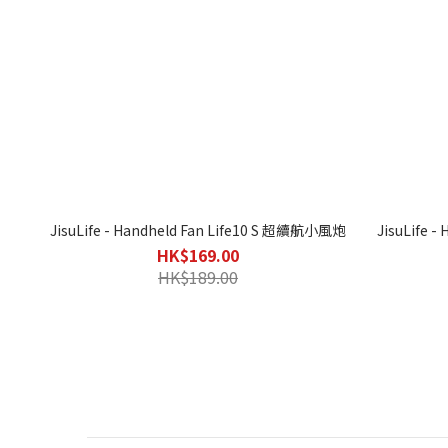
JisuLife - Handheld Fan Life10 S 超續航小風炮
JisuLife
HK$169.00
HK$189.00