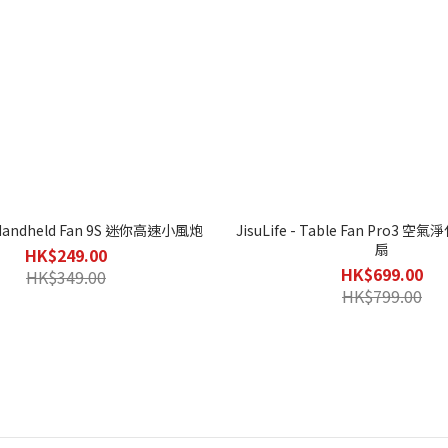
 - Handheld Fan 9S 迷你高速小風炮
JisuLife - Table Fan Pro3
扇
HK$249.00
HK$699.00
HK$349.00
HK$799.00