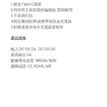
1.鍍金Type-C連接
2.時尚而又高密度的編織線, 堅韌耐用
3.不容易打結
4.附設魔術貼帶,能整齊地存放充電線
5.鋁製連接外殼令充電線更耐用
產品規格
輸入:DC 9V/2A , DC 5V/3A
最高輸出:3A
數據傳送速度: 480mb/每秒
國際認證: CE, ROHS, Mfi