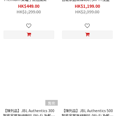
送標準順滑風嘴/ 擴散風嘴/ 旅行
連接功能) - 三個月保養
HK$449.00
HK$1,199.00
收納包 - 1個月保養
HK$1,299.00
HK$2,399.00
售完
【陳列品】JBL Authentics 300
【陳列品】JBL Authentics 500
智能家居無線喇叭 (Wi-Fi 及藍牙
智能家居無線喇叭 (Wi-Fi 及藍牙