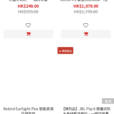
線重低音喇叭）3個月保養
HK$249.00
HK$1,079.00
HK$399.00
HK$1,799.00
🔥 暢銷產品
售完
Bebird EarSight Plus 智能高清
【陳列品】JBL Flip 6 便攜式防
可視耳挖
水無線藍牙喇叭 - 一個月保養