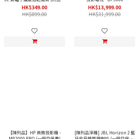
準順滑風嘴 / 3個月保養/不連原
HK$349.00
HK$13,999.00
包裝盒)
HK$899.00
HK$31,999.00
【陳列品】HP 商務投影機 -
[陳列品淨機] JBL Horizon 2 藍
MP2000 PRO (一個月保養)
牙收音機鬧鐘喇叭 (一個月保養/