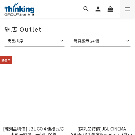
網店 Outlet
商品排序
每頁顯示 24 個
熱賣中
[陳列品特價] JBL GO 4 便攜式防
[陳列品特價]JBL CINEMA
水藍牙喇叭 - 一個月保養
SB550 3.1 聲道Soundbar（含無