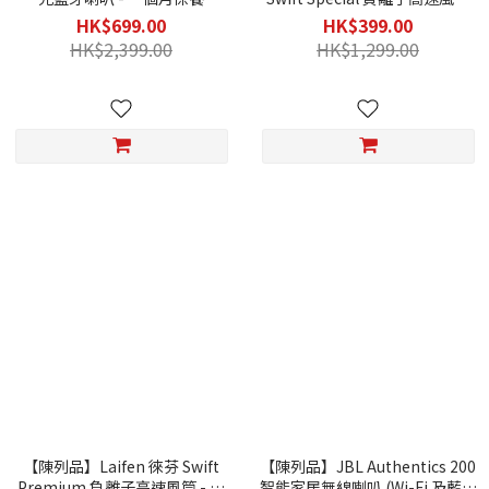
(寶石紅限定版 - 1個月保養/不連
HK$699.00
HK$399.00
原包裝盒)
HK$2,399.00
HK$1,299.00
【陳列品】Laifen 徠芬 Swift
【陳列品】JBL Authentics 200
Premium 負離子高速風筒 - 附
智能家居無線喇叭 (Wi-Fi 及藍牙